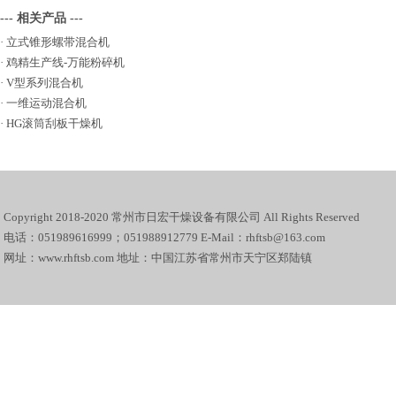
--- 相关产品 ---
·
立式锥形螺带混合机
·
鸡精生产线-万能粉碎机
·
V型系列混合机
·
一维运动混合机
·
HG滚筒刮板干燥机
Copyright 2018-2020 常州市日宏干燥设备有限公司 All Rights Reserved
电话：051989616999；051988912779 E-Mail：rhftsb@163.com
网址：www.rhftsb.com 地址：中国江苏省常州市天宁区郑陆镇