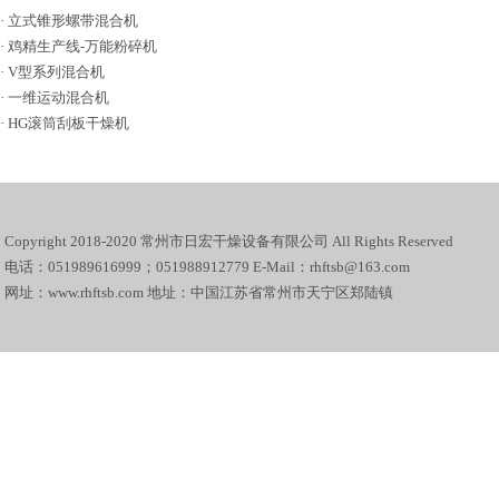
·
立式锥形螺带混合机
·
鸡精生产线-万能粉碎机
·
V型系列混合机
·
一维运动混合机
·
HG滚筒刮板干燥机
Copyright 2018-2020 常州市日宏干燥设备有限公司 All Rights Reserved
电话：051989616999；051988912779 E-Mail：rhftsb@163.com
网址：www.rhftsb.com 地址：中国江苏省常州市天宁区郑陆镇