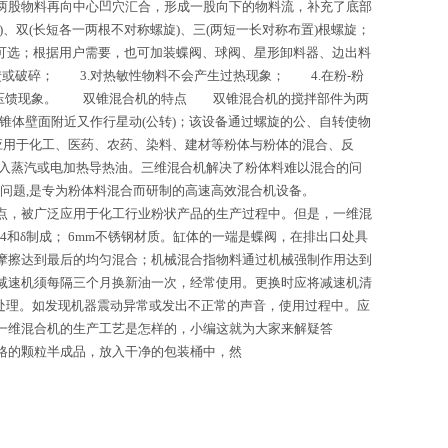
两股物料再向中心凹穴汇合，形成一股向下的物料流，补充了底部
双(长短各一两根不对称螺旋)、三(两短一长对称布置)根螺旋；
可选；根据用户需要，也可加装蝶阀、球阀、星形卸料器、边出料
或破碎； 3.对热敏性物料不会产生过热现象； 4.在粉-粉
现压馈现象。 双锥混合机的特点 双锥混合机的搅拌部件为两
在锥体壁面附近又作行星动(公转)；该设备通过螺旋的公、自转使物
应用于化工、医药、农药、染料、建材等粉体与粉体的混合、反
通入蒸汽或电加热导热油。三维混合机解决了粉体料难以混合的问
问题,是专为粉体料混合而研制的高速高效混合机设备。
，被广泛应用于化工行业粉状产品的生产过程中。但是，一维混
和δ制成； 6mm不锈钢材质。缸体的一端是蝶阀，在排出口处具
摩擦达到最后的均匀混合；机械混合指物料通过机械强制作用达到
减速机须每隔三个月换新油一次，经常使用。更换时应将减速机清
时处理。如发现机器震动异常或发出不正常的声音，使用过程中。应
一维混合机的生产工艺是怎样的，小编这就为大家来解疑答
格的颗粒半成品，放入干净的包装桶中，然