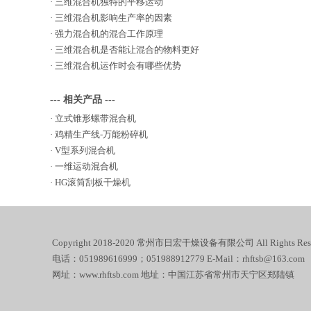
·
三维混合机独特的平移运动
·
三维混合机影响生产率的因素
·
强力混合机的混合工作原理
·
三维混合机是否能让混合的物料更好
·
三维混合机运作时会有哪些优势
--- 相关产品 ---
·
立式锥形螺带混合机
·
鸡精生产线-万能粉碎机
·
V型系列混合机
·
一维运动混合机
·
HG滚筒刮板干燥机
Copyright 2018-2020 常州市日宏干燥设备有限公司 All Rights Rese
电话：051989616999；051988912779 E-Mail：rhftsb@163.com
网址：www.rhftsb.com 地址：中国江苏省常州市天宁区郑陆镇