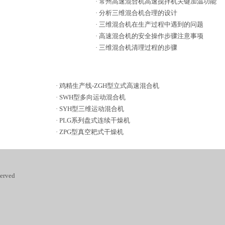
·
常州高速混合机高速搅拌机关键加温功能
·
分析三维混合机合理的设计
·
三维混合机在生产过程中遇到的问题
·
高速混合机的安全操作步骤注意事项
·
三维混合机清理过程的步骤
·
鸡精生产线-ZGH型立式高速混合机
·
SWH型多向运动混合机
·
SYH型三维运动混合机
·
PLG系列盘式连续干燥机
·
ZPG型真空耙式干燥机
rved