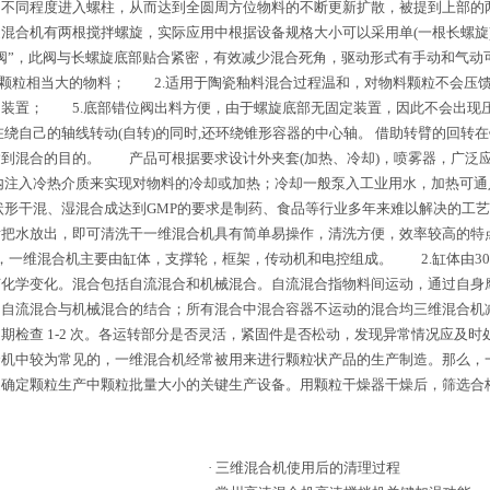
，不同程度进入螺柱，从而达到全圆周方位物料的不断更新扩散，被提到上部的
合机有两根搅拌螺旋，实际应用中根据设备规格大小可以采用单(一根长螺旋)、
阀”，此阀与长螺旋底部贴合紧密，有效减少混合死角，驱动形式有手动和气动
粒相当大的物料； 2.适用于陶瓷釉料混合过程温和，对物料颗粒不会压馈
口装置； 5.底部错位阀出料方便，由于螺旋底部无固定装置，因此不会出
绕自己的轴线转动(自转)的同时,还环绕锥形容器的中心轴。 借助转臂的回转
到混合的目的。 产品可根据要求设计外夹套(加热、冷却)，喷雾器，广泛
内注入冷热介质来实现对物料的冷却或加热；冷却一般泵入工业用水，加热可
状形干混、湿混合成达到GMP的要求是制药、食品等行业多年来难以解决的工艺
水放出，即可清洗干一维混合机具有简单易操作，清洗方便，效率较高的特点
一维混合机主要由缸体，支撑轮，框架，传动机和电控组成。 2.缸体由304
何化学变化。混合包括自流混合和机械混合。自流混合指物料间运动，通过自身
为自流混合与机械混合的结合；所有混合中混合容器不运动的混合均三维混合机
期检查 1-2 次。各运转部分是否灵活，紧固件是否松动，发现异常情况应及
合机中较为常见的，一维混合机经常被用来进行颗粒状产品的生产制造。那么，
确定颗粒生产中颗粒批量大小的关键生产设备。用颗粒干燥器干燥后，筛选合
·
三维混合机使用后的清理过程