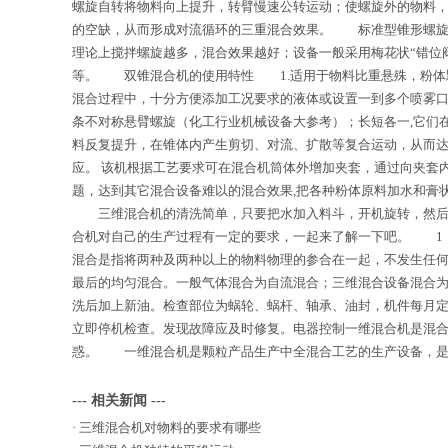
螺旋自转将物料向上提升，转臂慢速公转运动；使螺旋外的物料
的空缺，从而形成对流循环的三重混合效果。 标准型锥形螺旋混
理论上搅拌螺旋越多，混合效果越好；设备一般采用梅花状“错位
等。 双锥混合机的使用特性 1.适用于物料比重悬殊，粉体颗
混合过程中，十分方便添加工况要求的液体或设置一到多个喷雾
条不对称悬臂螺旋（化工行业机械设备大参考）；长短各一,它们在
料反复提升，在锥体内产生剪切、对流、扩散等复合运动，从而达
应。 该机根据工艺要求可在混合机筒体外增加夹套，通过向夹套
题，达到其它混合设备难以的混合效果,把各种粉体原料加水和膏
三维混合机的清洗简单，只要把水加入料斗，开机旋转，然后把
合机对自己的生产过程有一定的要求，一起来了解一下吧。 1，
混合是指将两种及两种以上的物料物理的参合在一起，不发生任
最后的均匀混合。一般气体混合为自流混合；三维混合设备混合
洗后加上新油。检查部位为蜗轮、蜗杆、轴承、油封，机件每月定
立即停机检查。发现故障应及时修复。电器控制一维混合机是混
惑。 一维混合机是颗粒产品生产中全混合工艺的生产设备，是
--- 相关新闻 ---
·
三维混合机对物料的要求有哪些