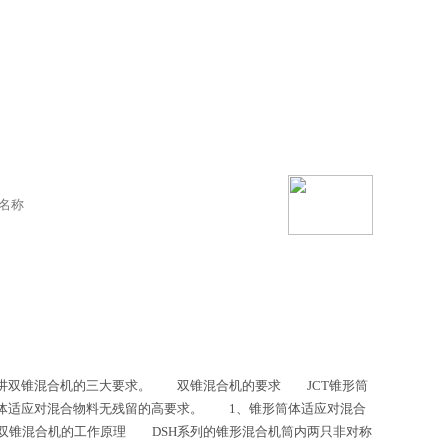
讲讲双锥混合机的三大要求。 双锥混合机的要求 JCT锥形筒
体适应对混合物料无残留的高要求。 1、锥形筒体适应对混合
锥混合机的工作原理 DSH系列的锥形混合机筒内两只非对称