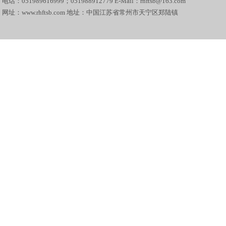
电话：051989616999；051988912779 E-Mail：rhftsb@163.com
网址：www.rhftsb.com 地址：中国江苏省常州市天宁区郑陆镇