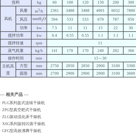
投料
kg
60
100
120
150
200
300
3
风量
2361
3488
3488
4901
6032
7800
m
/h
风机
mmH
O
风压
594
533
533
679
787
950
2
功率
kw
7.5
11
11
15
22
30
搅拌功率
kw
0.4
0.55
0.55
1.1
1.1
1.1
搅拌转速
rpm
11
蒸气耗量
kg/h
141
170
170
240
282
366
操作时间
min
15～30
方型
mm
2750
2850
2850
2900
3100
3300
主机高
度
园形
mm
2700
2900
2900
2900
3100
3600
--- 相关产品 ---
·
PLG系列盘式连续干燥机
·
ZPG型真空耙式干燥机
·
ZLG振动流化床干燥机
·
XSG系列旋转闪蒸干燥机
·
GFG型高效沸腾干燥机