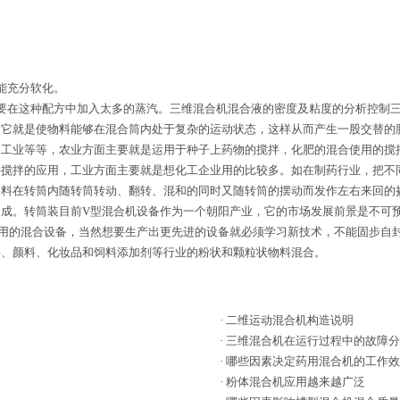
能充分软化。
在这种配方中加入太多的蒸汽。三维混合机混合液的密度及粘度的分析控制三
，它就是使物料能够在混合筒内处于复杂的运动状态，这样从而产生一股交替的
、工业等等，农业方面主要就是运用于种子上药物的搅拌，化肥的混合使用的搅
料搅拌的应用，工业方面主要就是想化工企业用的比较多。如在制药行业，把不
物料在转筒内随转筒转动、翻转、混和的同时又随转筒的摆动而发作左右来回的
成。转筒装目前V型混合机设备作为一个朝阳产业，它的市场发展前景是不可
用的混合设备，当然想要生产出更先进的设备就必须学习新技术，不能固步自
料、颜料、化妆品和饲料添加剂等行业的粉状和颗粒状物料混合。
·
二维运动混合机构造说明
·
三维混合机在运行过程中的故障分
·
哪些因素决定药用混合机的工作效
·
粉体混合机应用越来越广泛