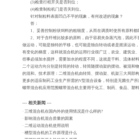
(3)检查行程开关是否到位；
(4)检查制粒机门是否关到位。
针对制粒料表面凹凸不平的现象，有何改进的现象？
答：
1、妥善控制粉状饲料的粗细度，从而在调质时使所有原料都
2、对于含纤维比较多的原料，由于容易夹杂蒸汽泡，因此不要
做运动，可能是独特的平移，也可能是独自转动或者是摇滚运动
有变化的梯度，这样就混合机的运用行业很广泛，农业、建筑业
些事必须加水搅拌，需要加水的程度不同，这就是干料、流体材
二个运动方向分别是转筒的转动，转筒随摆动架的摆动。被混和
的混和。技术原理：二维混合机由转筒、摆动架、机架三大局部构
更多的适应制药工业生产所需的V型混合设备，特别是无菌生产所
螺带混合机应用范围螺带混合机主要用于化工、制药、食品、塑
--- 相关新闻 ---
·
三维混合机在国内外的使用情况是什么样的?
·
影响混合机混合质量的因素
·
二维运动混合机使用说明
·
槽型混合机的工作原理是什么