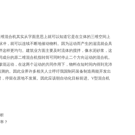
维混合机其实从字面意思上就可以知道它是在立体的三维空间上
脉冲，就可以连续不断地催动物料。因为运动而产生的湍流就会具
拌这样更均匀。建筑业方面主要及时流体的搅拌，像水泥砂浆，这
同成分的原二维混合机指转筒可同时停止二个方向运动的混合机。
掺混运动，在这两个运动的共同作用下，物料在短时间内得到充沛
预测的。因此业界许多相关人士呼吁我国制药装备制造商能开发出
封，停留在原地不发展。因此应该朝自动化目标前进。V型混合机
析
率？