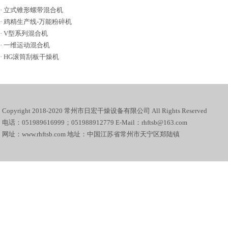
·
立式锥形螺带混合机
·
鸡精生产线-万能粉碎机
·
V型系列混合机
·
一维运动混合机
·
HG滚筒刮板干燥机
Copyright 2018-2020 常州市日宏干燥设备有限公司 All Rights Reserved
电话：051989616999；051988912779 E-Mail：rhftsb@163.com
网址：www.rhftsb.com 地址：中国江苏省常州市天宁区郑陆镇