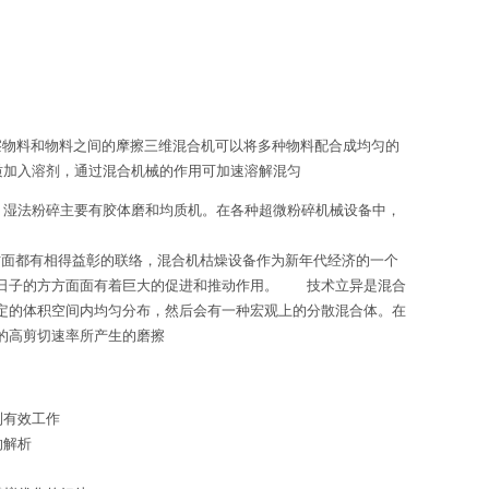
物料和物料之间的摩擦三维混合机可以将多种物料配合成均匀的
质加入溶剂，通过混合机械的作用可加速溶解混匀
；湿法粉碎主要有胶体磨和均质机。在各种超微粉碎机械设备中，
方面都有相得益彰的联络，混合机枯燥设备作为新年代经济的一个
代日子的方方面面有着巨大的促进和推动作用。 技术立异是混合
定的体积空间内均匀分布，然后会有一种宏观上的分散混合体。在
的高剪切速率所产生的磨擦
到有效工作
的解析