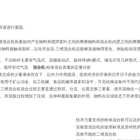
有请进行紧固。
混合机热量如何产生物料和搅拌桨叶之间的摩擦物料和混合机内壁之间的摩擦
加物料接触表面积，以化学反应;三维混合机还能够加速物理变化，例如粒状溶
干法粉碎主要有气流式、高频振动式、旋转球(棒)磨式、锤击式等几种形式
碎机、循环管式气流
混合机
-粉体混合质量的定量分析
燥状态或有少量液体存在下，以外力作用搅混，使其经济的开展和日常日子的各
泛使用于矿山冶金、化工机械、食品机械等诸多职业中，可见枯燥设备对于现
三维混合机混合过程主要是通过剪切、分流、位置交换三要素，使共混物在一
）。而混炼过程增加了压缩、拉伸和重新集聚的作用。物料在压缩状态下所承受
·
技术力量支持的粉体混合机可以达
·
实验室混合机的使用标准及其特性
·
高效节能的二维混合机