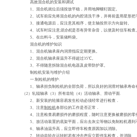
高效混合机的安装和调试
1、
混合机
就位后须按放平稳，并用地脚螺钉固定。
2、试车前应先将混合机的内腔清洗干净，并将前盖用星形把
3、接通电源后，应注意其相序，使主轴按所示方向旋转。
4、试车时应注意
混合机
是否有异常杂音，以便及时信车检查
5、在出料斗，安装储料袋。
混合机的维护知识
1、混合机轴承座内润滑指应定期更换。
2、混合机轴承座温升不得超过35℃。
3、不得随意拆除混合机电器及皮带防护罩。
制粒机安装与维护介绍
一.制粒机的维护:
1、轴承担负制粒机的全部负荷，所以良好的润滑对轴承寿命有
（2）轧辊轴承（3）所有齿轮（4）活动轴承、滑动平面.
2、新安装的轮箍容易发生松动必须经常进行检查．
3、注意
制粒机
各部位的工作是否正常．
4、注意检查易磨损件的磨损程度，随时注意更换被磨损的零
5、放活动装置的底架平面，应出去灰尘等物以免制粒机遇到不
6、轴承油温升高，应立即停车检查原因加以消除。
7、转动齿轮在运转时若有冲击声应立即停车检查，并消除