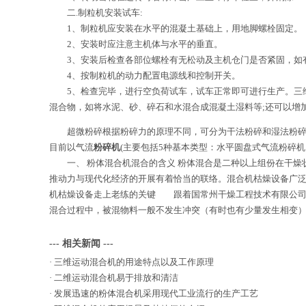
二.制粒机安装试车:
1、制粒机应安装在水平的混凝土基础上，用地脚螺栓固定。
2、安装时应注意主机体与水平的垂直。
3、安装后检查各部位螺栓有无松动及主机仓门是否紧固，如
4、按制粒机的动力配置电源线和控制开关。
5、检查完毕，进行空负荷试车，试车正常即可进行生产。三维
混合物，如将水泥、砂、碎石和水混合成混凝土湿料等;还可以增
超微粉碎根据粉碎力的原理不同，可分为干法粉碎和湿法粉碎。
目前以气流
粉碎机
(主要包括5种基本类型：水平圆盘式气流粉
一、 粉体
混合机
混合的含义 粉体混合是二种以上组份在干
推动力与现代化经济的开展有着恰当的联络。混合机枯燥设备广
机枯燥设备走上老练的关键 跟着国常州干燥工程技术有限公司
混合过程中，被混物料一般不发生冲突（有时也有少量发生相变
--- 相关新闻 ---
·
三维运动混合机的用途特点以及工作原理
·
二维运动混合机易于排放和清洁
·
发展迅速的粉体混合机采用现代工业流行的生产工艺