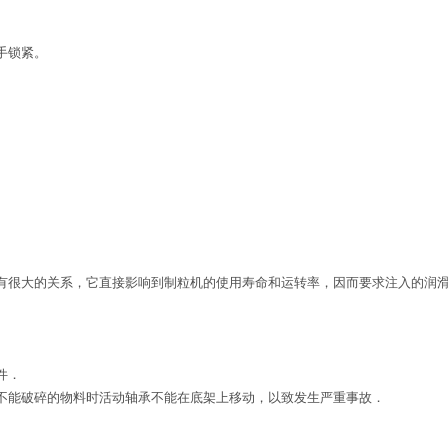
手锁紧。
。
很大的关系，它直接影响到制粒机的使用寿命和运转率，因而要求注入的润滑
件．
能破碎的物料时活动轴承不能在底架上移动，以致发生严重事故．