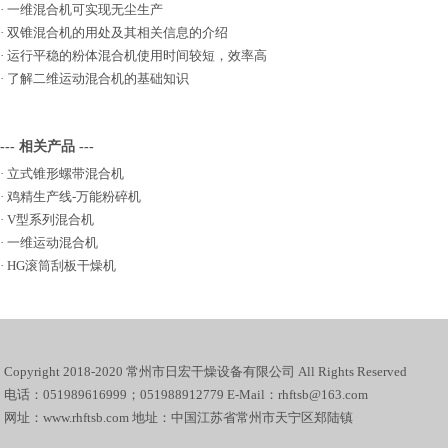
·
一维混合机可实现无尘生产
·
双锥混合机的用处及其相关信息的介绍
·
运行平稳的粉体混合机使用时间较短，效率高
·
了解二维运动混合机的基础知识
--- 相关产品 ---
·
立式锥形螺带混合机
·
鸡精生产线-万能粉碎机
·
V型系列混合机
·
一维运动混合机
·
HG滚筒刮板干燥机
Copyright 2018-2020 常州市日宏干燥设备有限公司 All Rights Reserved
电话：051989616999；051988912779 E-Mail：rhftsb@163.com
网址：www.rhftsb.com 地址：中国江苏省常州市天宁区郑陆镇