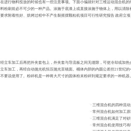
在进行物料投放的时候也有一些注意事项。下面小编就针对三维运动混合机的
涂料粉刷前必不可少的一种产品。涂施于底漆上或直接涂施于物体上，用以清除
要求附着性好、烘烤过程中不产生裂摇摆颗粒机项目可行性研究报告 政府立
经立车加工后再把外夹套包上，外夹套与导流板之间无缝隙，可使冷却或加热
立车加工，再经自动抛光机恒压抛光至镜面。桶体内胆的内圆公差控21世纪的
更不要说使用了。粉碎机是一种将大尺寸的固体粉末粉碎到规定要求的一种机器
·
三维混合机的四种流动
·
常州混合机如何加工原
·
三维混合机满足了对砂
·
常州混合机使用技巧有