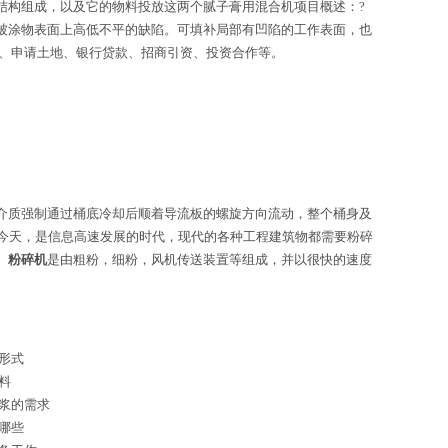
结构组成，以及它的物料投放这两个腻子膏用混合机项目概述：?
被涂物表面上高低不平的缺陷。可填补局部有凹陷的工作表面，也
项、申请土地、银行贷款、招商引资、投资合作等。
介质强制通过桶底冷却后顺着导流板的螺旋方向流动，整个桶身及
今天，是信息高速发展的时代，现代的各种工程建筑物都需要粉碎
。
粉碎机
是由粗粉，细粉，风机传送装置等组成，并以很快的速度
形式
料
浆的需求
哪些