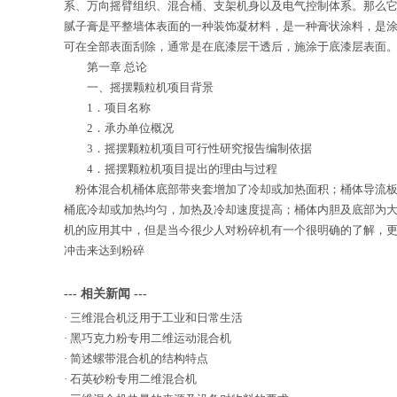
系、万向摇臂组织、混合桶、支架机身以及电气控制体系。那么它
腻子膏是平整墙体表面的一种装饰凝材料，是一种膏状涂料，是
可在全部表面刮除，通常是在底漆层干透后，施涂于底漆层表面。
第一章 总论
一、摇摆颗粒机项目背景
1．项目名称
2．承办单位概况
3．摇摆颗粒机项目可行性研究报告编制依据
4．摇摆颗粒机项目提出的理由与过程
粉体混合机桶体底部带夹套增加了冷却或加热面积；桶体导流板
桶底冷却或加热均匀，加热及冷却速度提高；桶体内胆及底部为大
机的应用其中，但是当今很少人对粉碎机有一个很明确的了解，
冲击来达到粉碎
--- 相关新闻 ---
·
三维混合机泛用于工业和日常生活
·
黑巧克力粉专用二维运动混合机
·
简述螺带混合机的结构特点
·
石英砂粉专用二维混合机