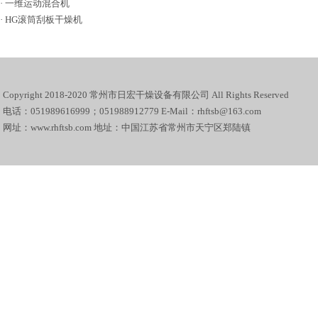
·
一维运动混合机
·
HG滚筒刮板干燥机
Copyright 2018-2020 常州市日宏干燥设备有限公司 All Rights Reserved
电话：051989616999；051988912779 E-Mail：rhftsb@163.com
网址：www.rhftsb.com 地址：中国江苏省常州市天宁区郑陆镇