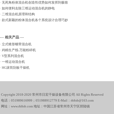
·
无死角粉体混合机创造性优势如何发挥到极致
·
如何便利去除三维运动混合机的静电
·
二维混合机原理和结构
·
款式新颖的粉体混合机各个系统设计合理巧妙
--- 相关产品 ---
·
立式锥形螺带混合机
·
鸡精生产线-万能粉碎机
·
V型系列混合机
·
一维运动混合机
·
HG滚筒刮板干燥机
Copyright 2018-2020 常州市日宏干燥设备有限公司 All Rights Reserved
电话：051989616999；051988912779 E-Mail：rhftsb@163.com
网址：www.rhftsb.com 地址：中国江苏省常州市天宁区郑陆镇