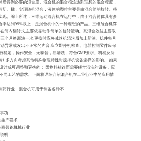
然后得到必要的混合度。混合机的混合很难达到理想的混合程度，
剪切。揉，实现随机混合，液体的颗粒主要是由混合筒的旋转。移
实现。综上所述，三维运动混合机在运行中，由于混合筒体具有多
率达到99%以上，是混合机中的一种理想的产品。三维混合机存
料在筒内翻转式,主要依靠动作简单的旋转运动。其混合效益主要取
隔三个月换新油一次,更换时应将减速机清洗后加上新油。机件每月
器震动异常或发出不正常的声音,应立即停机检查。电器控制零件应保
行稳定，操作安全，无噪音，易清洗，符合GMP要求。料桶及所
1.多方向考虑其他特殊物理特性对搅拌机设备选择的影响。 如果
设计成可调整和更换的； 因物料粘连而需要经常清洗的设备，应
足不同工艺的需求。下面将详细介绍混合机在工业行业中的应用情
制药行业，混合机可用于制备各种不
意事项
的生产要求
造商领跑机械行业
用说明