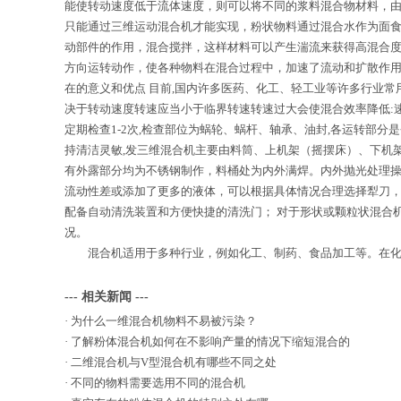
能使转动速度低于流体速度，则可以将不同的浆料混合物材料，
只能通过三维运动混合机才能实现，粉状物料通过混合水作为面
动部件的作用，混合搅拌，这样材料可以产生湍流来获得高混合
方向运转动作，使各种物料在混合过程中，加速了流动和扩散作用
在的意义和优点 目前,国内许多医药、化工、轻工业等许多行业
决于转动速度转速应当小于临界转速转速过大会使混合效率降低:
定期检查1-2次,检查部位为蜗轮、蜗杆、轴承、油封,各运转部
持清洁灵敏,发三维混合机主要由料筒、上机架（摇摆床）、下机
有外露部分均为不锈钢制作，料桶处为内外满焊。内外抛光处理操
流动性差或添加了更多的液体，可以根据具体情况合理选择犁刀，
配备自动清洗装置和方便快捷的清洗门； 对于形状或颗粒状混合
况。
混合机适用于多种行业，例如化工、制药、食品加工等。在化工
--- 相关新闻 ---
·
为什么一维混合机物料不易被污染？
·
了解粉体混合机如何在不影响产量的情况下缩短混合的
·
二维混合机与V型混合机有哪些不同之处
·
不同的物料需要选用不同的混合机